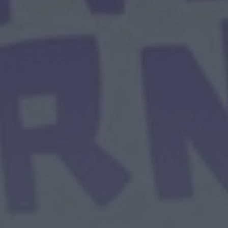
Mundial FM
Última Hora
Preços dos combustíveis
podem cair mais de 12
cêntimos por litro já...
ONTEM, 15:44
Também em:
Notícias de Águeda
• Notícias de Anadia • Diário da
Bairrada
+1 mais
Notícias de Águeda
Caminhada “Pé na Causa”
da ABARCA adiada devido à
coincidência com outros...
ONTEM, 15:36
Diário da Bairrada
Exposição “Santo António
Militar” leva ao Museu Militar
do Buçaco uma dimensão...
ONTEM, 11:46
Mundial FM
Câmara de Viseu e nova
Universidade Politécnica