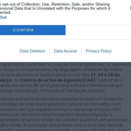
o opt-out of Collection, Use, Retention, Sale, and/or Sharing
ersonal Data that Is Unrelated with the Purposes for which it
POR
NUNO SOARES
25 DE MARÇO, 2026
lected.
Out
CONFIRM
gueda vai acolher, pela primeira vez na Europa, o
Kontornu –
estival Internacional de Dança & Artes Performativas
,
Data Deletion
Data Access
Privacy Policy
niciativa que cumpre a sua
4.ª edição
e que chega ao concelh
m articulação com o
Kriol Jazz Festival
, integrando uma
rogramação centrada na criação contemporânea, na expressã
o corpo e no cruzamento de linguagens artísticas de matriz
rioula e africana. O festival decorre nos dias
27, 28 e 29 de
arço
, no
Centro de Artes de Águeda (CAA)
, colocando a
idade no centro de uma proposta cultural internacional que
onjuga espetáculo, formação e mediação artística.
 estreia europeia do Kontornu representa mais um passo na
stratégia de internacionalização cultural do concelho, num
omento em que Águeda reforça a sua programação com
ventos de dimensão internacional e amplia a ligação a
xpressões artísticas vindas do universo lusófono, em particular 
abo Verde. A realização simultânea com o Kriol Jazz Festival
ontribui para transformar a cidade, ao longo de três dias, num