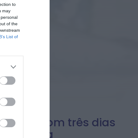
ection to
ou may
 personal
out of the
 downstream
B’s List of
 Europa com três dias
em Águeda