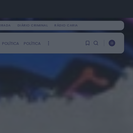
IRRADA
DIÁRIO CRIMINAL
RÁDIO CARIA
POLÍTICA
POLÍTICA
PROCURAR
ÚLTIMA HORA
1
1
Vídeo TVC
No Fio Da Navalha
Ainda não tem artigos
HOJE, 0:43
guardados.
Mundial FM
0
Feira de São Mateus bate
recorde com mais de 56 mil
visitantes...
ONTEM, 18:27