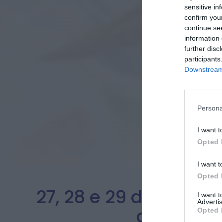
sensitive in
confirm you
continue se
information 
further disc
participants
Downstream 
Persona
I want t
Opted 
I want t
Opted 
27, 28 e 29 de março
I want 
Advertis
de dança
Opted 