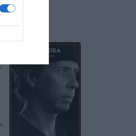
o
o
de