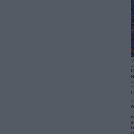
O
p
1
N
a
n
f
N
w
m
a
e
L
s