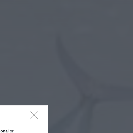
reforçam cooperação e
traçam estratégia...
ONTEM, 11:43
sonal or