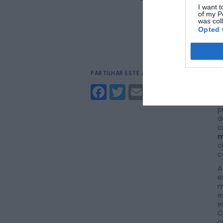
I want t
of my P
was col
Opted 
PARTILHAR ESTE ARTIGO
Á
F
Facebook
Twitter
Email
i
e
p
d
c
m
c
c
A
e
m
e
e
C
c