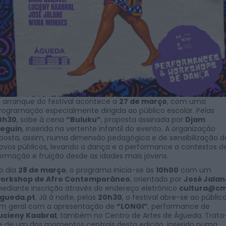
 arranque do festival acontece a
27 de março
, com uma
rogramação especialmente dirigida ao público escolar. Pelas
0h30
, sobe à cena
“Buluku”
, proposta assinada por
Djam
eguin
, inserida na vertente infantil do evento. A organização
posta, assim, numa dimensão pedagógica e de sensibilização d
ovos públicos, levando a dança e a performance a contextos d
ormação e fruição desde as idades mais jovens.
o dia
28 de março
, o programa inicia-se às
10h00
com um
orkshop de Afro Contemporâneo
, orientado por
José Jalan
ediante inscrição através do endereço eletrónico
cultura@c
gueda.pt
. Já à noite, pelas
20h30
, o festival abre-se ao públic
m geral com a apresentação de
“LONGI”
, performance de
ucieny Kaabral
, também no Centro de Artes de Águeda. Trata
e de um dos momentos centrais desta edição, inserido numa