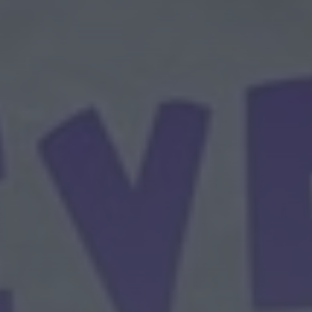
Diário Criminal
Megaoperação
internacional desmantela
rede de tráfico de pessoas,
droga e armas. Há...
ONTEM, 18:22
Diário Criminal
Perseguição em alto mar
termina com recuperação
de mais de 421 quilos...
ONTEM, 18:19
Diário Criminal
Acidente com dois mortos
leva à descoberta de
milhares de doses de...
ONTEM, 18:13
Notícias de Águeda
Confusão envolve entre 30 e
40 pessoas na Praia Fluvial
de Bolfiar...
ONTEM, 18:09