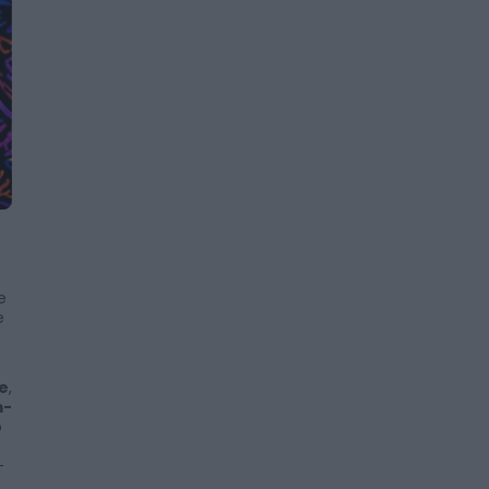
e
e
e
,
m-
o
-