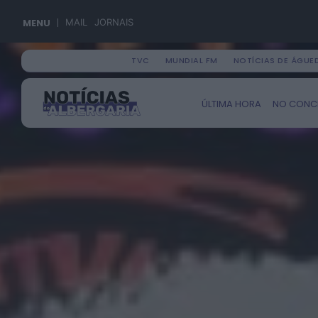
MENU
MAIL
JORNAIS
TVC
MUNDIAL FM
NOTÍCIAS DE ÁGUE
Search
ÚLTIMA HORA
NO CONC
for: