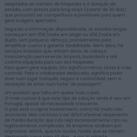
adaptadas ao número de hóspedes e à duração da
estadia, com preços para long stays (a partir de 30 dias)
que procuram ser competitivos e previsíveis para quem
gere budgets apertados.
Segundo a informação disponibilizada, as estadas longas
começam em 30€/noite em single ou 45€/noite em
duplo, sem pequeno-almoço, precisamente para
simplificar custos e garantir flexibilidade. Além disso, há
serviços incluídos que retiram dores de cabeça:
manutenção permanente, limpeza, lavandaria e até
cozinha equipada para uso dos hóspedes.
Para quem gere equipas, isto significa menos stress e mais
controlo. Para o colaborador deslocado, significa poder
viver num lugar tranquilo, seguro e confortável, sem a
sensação de estar num hotel “de passagem”.
Um produto que falta em quase todo o país
O mais curioso é que este tipo de solução ainda é raro em
Portugal, apesar da necessidade crescente.
O país está a captar investimento como há muito não
acontecia. Mas continua a ser difícil oferecer alojamento
de média duração que não seja excessivamente caro ou
logisticamente complicado. As empresas acabam por
improvisar: Airbnb, quartos avulso, hotéis que se tornam
demasiado caros para 45 dias… e por aí adiante.