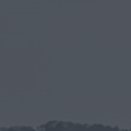
Rádio Caria
ULS da Guarda recebe quatro novas Unidades
Móveis de Saúde
HOJE, 23:17
Rádio Caria
Dois detidos por tráfico de estupefacientes
em Castelo Branco
HOJE, 23:08
Rádio Caria
Covilhã assinala Dia Internacional da
Juventude com entradas gratuitas na Piscina
Praia
HOJE, 23:01
Rádio Caria
Castelo de Belmonte recebe observação do
eclipse solar
ONTEM, 22:53
Diário Criminal
Prisão preventiva para quatro arguidos em