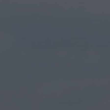
ÚLTIMA HORA
Notícias de Águeda
Nasce a Associação Atlética de Águeda para
relançar o andebol masculino no...
HOJE, 8:05
Notícias de Águeda
Mulher detida em Santa Maria da Feira por
violência doméstica contra duas...
HOJE, 8:01
Notícias de Águeda
OuTonalidades apresenta Bolsa de Grupos
para 2027 com 48 projetos musicais pré-
selecionados
HOJE, 0:05
Rádio Caria
Centum Cellas entra na fase decisiva das
Novas 7 Maravilhas de Portugal
HOJE, 23:24