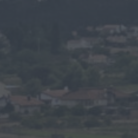
rede que furtava cobre das
telecomunicações....
ONTEM, 14:37
Também em:
Mundial FM
Diário Criminal
Homem detido nos Açores por suspeitas de
violação e violência doméstica
ONTEM, 14:17