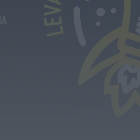
Coro da Cruz Vermelha de Águeda celebra 20
anos com concerto especial...
ONTEM, 18:32
Notícias de Águeda
Festival DROP regressa ao Parque de Almear
com três dias de música,...
ONTEM, 18:28
Notícias de Águeda
Grupo de Danças e Cantares de Vale
Domingos organiza 4.º Torneio de...
ONTEM, 18:22
Notícias de Águeda
Coro Misto da Cruz Vermelha Portuguesa de
Águeda abre audições para reforçar...
ONTEM, 18:18