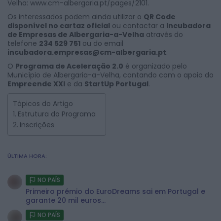
Velha:
www.cm-albergaria.pt/pages/2101
.
Os interessados podem ainda utilizar o
QR Code
disponível no cartaz oficial
ou contactar a
Incubadora
de Empresas de Albergaria-a-Velha
através do
telefone
234 529 751
ou do email
incubadora.empresas@cm-albergaria.pt
.
O
Programa de Aceleração 2.0
é organizado pelo
Município de Albergaria-a-Velha, contando com o apoio do
Empreende XXI
e da
StartUp Portugal
.
Tópicos do Artigo
Estrutura do Programa
Inscrições
ÚLTIMA HORA:
NO PAÍS
Primeiro prémio do EuroDreams sai em Portugal e
garante 20 mil euros...
NO PAÍS