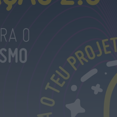
Rádio Caria
Museu do Queijo de Peraboa vai integrar rede
de Clubes UNESCO
HOJE, 7:01
Rádio Caria
Câmara do Sabugal aprova apoios sociais,
obras e incentivos à recuperação do...
HOJE, 0:19
Rádio Caria
Campanha de vacinação antirrábica decorre
no concelho de Penamacor
HOJE, 0:15
Notícias de Águeda
Reunião da Câmara Municipal de Águeda
debate obras, mobilidade, urbanismo e
apoios...
HOJE, 23:48
Notícias de Águeda