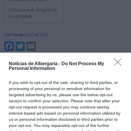
Estrutura do Programa
Inscrições
PARTILHAR ESTE ARTIGO
Facebook
Twitter
Email
Notícias de Albergaria -
Do Not Process My
Personal Information
De
19 de setembro a 13 de dezembro de 2025
, a
Incubadora de Empresas de Albergaria-a-Velha
vai
dinamizar o
Programa de Aceleração 2.0
, uma iniciativa
If you wish to opt-out of the sale, sharing to third parties, or
gratuita que pretende apoiar empreendedores e projetos
processing of your personal or sensitive information for
inovadores, através de um percurso de capacitação em
targeted advertising by us, please use the below opt-out
várias áreas essenciais ao desenvolvimento de negócios.
section to confirm your selection. Please note that after your
O programa é composto por
três bootcamps
e
oito
opt-out request is processed you may continue seeing
workshops temáticos
, onde serão trabalhados aspetos
interest-based ads based on personal information utilized by
como a viabilidade e validação do negócio, análise de
us or personal information disclosed to third parties prior to
mercado, criação de planos financeiros, de marketing e de
your opt-out. You may separately opt-out of the further
vendas.