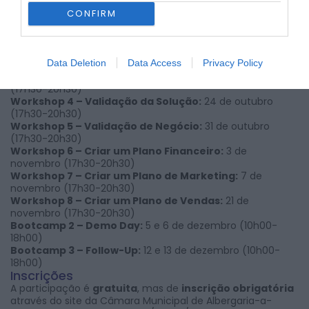
Bootcamp 1 – Start Day:
19 e 20 de setembro (10h00-
CONFIRM
18h00)
Workshop 1 – Testar a Viabilidade do Negócio:
23 de
setembro (17h30-20h30)
Workshop 2 – Criar um Traction Roadmap:
30 de
Data Deletion
Data Access
Privacy Policy
setembro (17h30-20h30)
Workshop 3 – Análise de Mercado:
17 de outubro
(17h30-20h30)
Workshop 4 – Validação da Solução:
24 de outubro
(17h30-20h30)
Workshop 5 – Validação de Negócio:
31 de outubro
(17h30-20h30)
Workshop 6 – Criar um Plano Financeiro:
3 de
novembro (17h30-20h30)
Workshop 7 – Criar um Plano de Marketing:
7 de
novembro (17h30-20h30)
Workshop 8 – Criar um Plano de Vendas:
21 de
novembro (17h30-20h30)
Bootcamp 2 – Demo Day:
5 e 6 de dezembro (10h00-
18h00)
Bootcamp 3 – Follow-Up:
12 e 13 de dezembro (10h00-
18h00)
Inscrições
A participação é
gratuita
, mas de
inscrição obrigatória
através do site da Câmara Municipal de Albergaria-a-