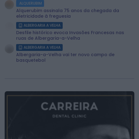
ALQUERUBIM
Alquerubim assinala 75 anos da chegada da
eletricidade à freguesia
ALBERGARIA A VELHA
Desfile histórico evoca Invasões Francesas nas
ruas de Albergaria-a-Velha
ALBERGARIA A VELHA
Albergaria-a-Velha vai ter novo campo de
basquetebol