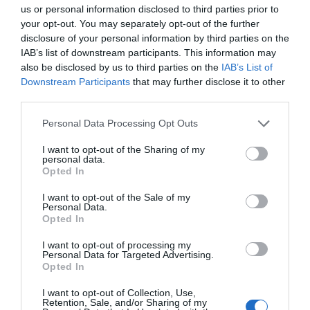
us or personal information disclosed to third parties prior to
Ao longo de dois dias, o fórum pretende reforçar a
your opt-out. You may separately opt-out of the further
importância do território de Albergaria-a-Velha enquanto
disclosure of your personal information by third parties on the
ponto de passagem relevante para milhares de peregrinos,
IAB’s list of downstream participants. This information may
destacando também o impacto cultural, turístico e
also be disclosed by us to third parties on the
IAB’s List of
económico associado a estas rotas históricas.
Downstream Participants
that may further disclose it to other
O evento integra ainda momentos de partilha de
third parties.
experiências e reflexão sobre o futuro do Caminho de
Santiago, numa altura em que a procura por este tipo de
Personal Data Processing Opt Outs
percursos tem vindo a crescer de forma significativa.
I want to opt-out of the Sharing of my
personal data.
Opted In
I want to opt-out of the Sale of my
Personal Data.
Opted In
I want to opt-out of processing my
Personal Data for Targeted Advertising.
Opted In
I want to opt-out of Collection, Use,
Retention, Sale, and/or Sharing of my