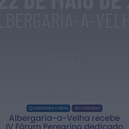
com três dias de música,...
ONTEM, 18:28
Notícias de Águeda
Grupo de Danças e Cantares de Vale
Domingos organiza 4.º Torneio de...
ONTEM, 18:22
Notícias de Águeda
Coro Misto da Cruz Vermelha Portuguesa de
Águeda abre audições para reforçar...
ONTEM, 18:18
Rádio Caria
“Ritmos do Mundo” leva aula de dança ao
centro de Belmonte
ONTEM, 16:22
ALBERGARIA A VELHA
NO CONCELHO
Albergaria-a-Velha recebe
IV Fórum Peregrino dedicado