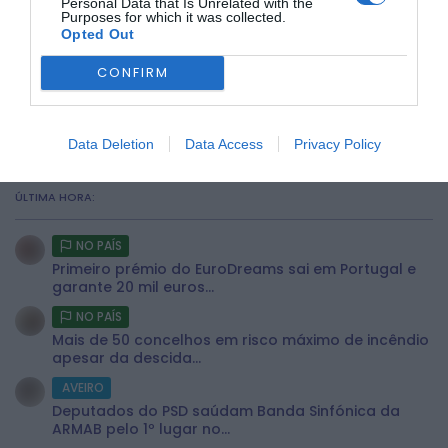
Personal Data that Is Unrelated with the
Purposes for which it was collected.
Opted Out
CONFIRM
Data Deletion
Data Access
Privacy Policy
ÚLTIMA HORA:
NO PAÍS
Primeiro prémio do EuroDreams sai em Portugal e
garante 20 mil euros...
NO PAÍS
Mais de 50 concelhos em risco máximo de incêndio
apesar da descida...
AVEIRO
Deputados do PSD saúdam Banda Sinfónica da
ARMAB pelo 1º lugar no...