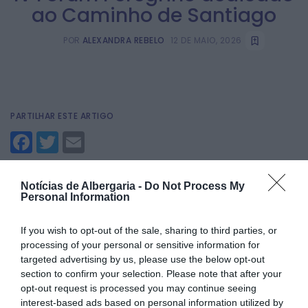
ao Caminho de Santiago
POR
ALEXANDRA REBELO
12 DE MAIO, 2026
PARTILHAR ESTE ARTIGO
Facebook
Twitter
Email
Notícias de Albergaria -
Do Not Process My
Personal Information
O Município de Albergaria-a-Velha vai acolher, nos dias 21 e
22 de maio, a quarta edição do Fórum Peregrino,
considerado o maior evento nacional dedicado ao
If you wish to opt-out of the sale, sharing to third parties, or
Caminho de Santiago.
processing of your personal or sensitive information for
A iniciativa reúne especialistas, peregrinos e entidades
targeted advertising by us, please use the below opt-out
ligadas ao fenómeno das peregrinações, promovendo o
section to confirm your selection. Please note that after your
debate em torno da valorização, sustentabilidade e
opt-out request is processed you may continue seeing
dinamização dos caminhos de peregrinação que
interest-based ads based on personal information utilized by
atravessam Portugal.