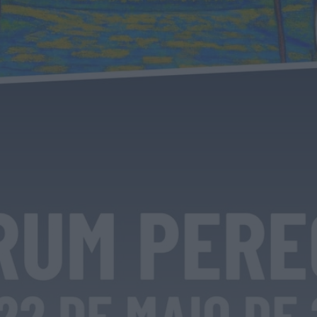
Rádio Caria
Ambulância de emergência médica vai
manter-se no Fundão
HOJE, 0:08
Rádio Caria
Espaço degradado em Malpique recuperado
pela Junta de Freguesia de Caria
HOJE, 0:01
Notícias de Águeda
Reunião da Câmara Municipal de Águeda
debate obras, mobilidade, urbanismo e
apoios...
HOJE, 23:48
Notícias de Águeda
Coro da Cruz Vermelha de Águeda celebra 20
anos com concerto especial...
ONTEM, 18:32
Notícias de Águeda
Festival DROP regressa ao Parque de Almear