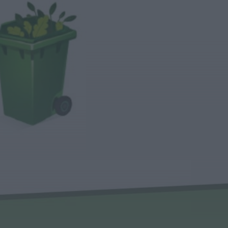
Notícias de Águeda
É oficial: AD Valonguense vai
disputar a Liga SABSEG na
época 2026/27
ONTEM, 18:09
Notícias de Águeda
Nasce a Associação
Atlética de Águeda para
relançar o andebol
masculino no...
ONTEM, 8:05
Notícias de Águeda
Mulher detida em Santa
Maria da Feira por violência
doméstica contra duas...
ONTEM, 8:01
Rádio Caria
Centum Cellas entra na
fase decisiva das Novas 7
Maravilhas de Portugal
ONTEM, 23:24