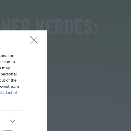
Rádio Caria
ULS da Guarda recebe
quatro novas Unidades
Móveis de Saúde
ONTEM, 23:17
Rádio Caria
Dois detidos por tráfico de
estupefacientes em Castelo
Branco
ONTEM, 23:08
sonal or
ection to
Rádio Caria
ou may
Covilhã assinala Dia
Internacional da Juventude
 personal
com entradas gratuitas na
out of the
Piscina Praia
 downstream
ONTEM, 23:01
B’s List of
Rádio Caria
Castelo de Belmonte recebe
observação do eclipse solar
6 DE AGOSTO, 2026 — 22:53