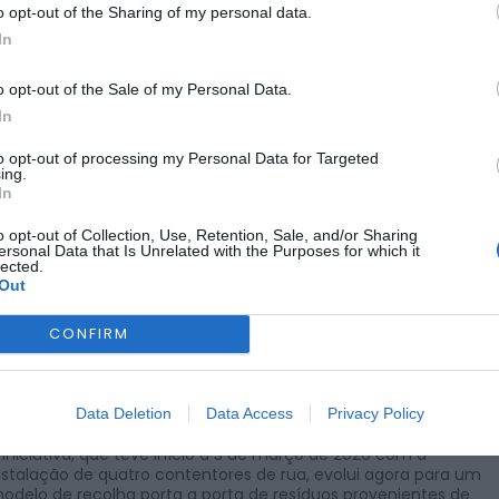
o opt-out of the Sharing of my personal data.
In
o opt-out of the Sale of my Personal Data.
ALBERGARIA A VELHA
NO CONCELHO
In
a Recolher Verdes” reforç
to opt-out of processing my Personal Data for Targeted
ing.
resíduos verdes
In
o opt-out of Collection, Use, Retention, Sale, and/or Sharing
ersonal Data that Is Unrelated with the Purposes for which it
POR
ALEXANDRA REBELO
5 DE JUNHO, 2026
lected.
Out
CONFIRM
 Município de Albergaria-a-Velha assinalou o Dia Mundial do
mbiente com a apresentação de um novo projeto ambiental
Data Deletion
Data Access
Privacy Policy
edicado à recolha seletiva de resíduos verdes no concelho.
 iniciativa, que teve início a 3 de março de 2026 com a
nstalação de quatro contentores de rua, evolui agora para um
odelo de recolha porta a porta de resíduos provenientes de