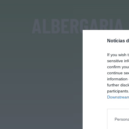
Notícias d
If you wish 
sensitive in
confirm you
continue se
information 
further disc
participants
Downstream 
Persona