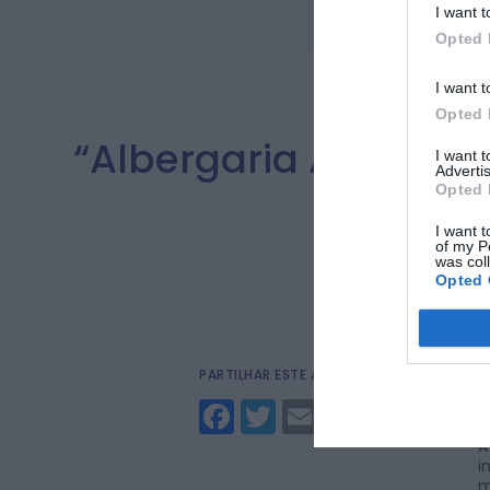
I want t
Opted 
I want t
Opted 
“Albergaria A-Verde 
I want 
Advertis
Opted 
I want t
of my P
was col
Opted 
PARTILHAR ESTE ARTIGO
O
A
Facebook
Twitter
Email
d
A
i
m