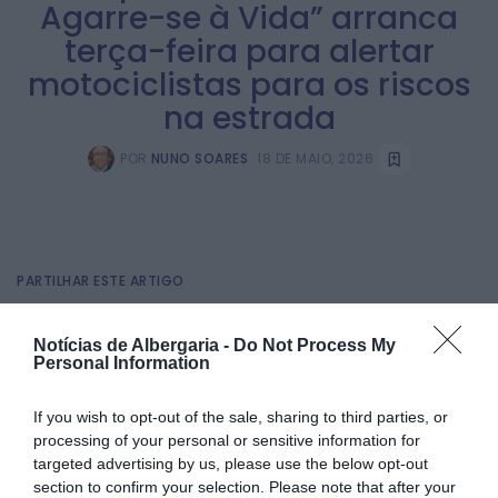
Agarre-se à Vida” arranca
terça-feira para alertar
motociclistas para os riscos
na estrada
POR
NUNO SOARES
18 DE MAIO, 2026
PARTILHAR ESTE ARTIGO
Facebook
Twitter
Email
Notícias de Albergaria -
Do Not Process My
Personal Information
If you wish to opt-out of the sale, sharing to third parties, or
A Autoridade Nacional de Segurança Rodoviária, a Guarda
Nacional Republicana e a Polícia de Segurança Pública
processing of your personal or sensitive information for
lançam esta terça-feira, 19 de maio, a campanha de
targeted advertising by us, please use the below opt-out
segurança rodoviária “Duas Rodas – Agarre-se à Vida”,
section to confirm your selection. Please note that after your