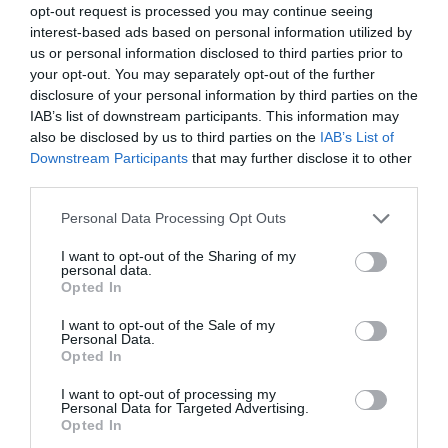
destinada a condutores de motociclos e ciclomotores.
opt-out request is processed you may continue seeing
A iniciativa decorre até ao próximo dia 25 de maio e tem
interest-based ads based on personal information utilized by
como principal objetivo sensibilizar os utilizadores de
us or personal information disclosed to third parties prior to
veículos de duas rodas para a adoção de uma condução
your opt-out. You may separately opt-out of the further
mais segura, defensiva e responsável, alertando para os
disclosure of your personal information by third parties on the
comportamentos de risco associados à circulação
IAB’s list of downstream participants. This information may
rodoviária.
also be disclosed by us to third parties on the
IAB’s List of
Segundo os dados divulgados pelas autoridades, entre 1 de
Downstream Participants
that may further disclose it to other
janeiro de 2023 e 31 de dezembro de 2025 foram registados
third parties.
34.177 acidentes envolvendo motociclos e ciclomotores
em Portugal, dos quais resultaram 439 vítimas mortais,
3.028 feridos graves e 34.514 feridos ligeiros.
Personal Data Processing Opt Outs
As entidades responsáveis sublinham que, apesar da
I want to opt-out of the Sharing of my
maioria das vítimas serem condutores ou passageiros
personal data.
destes veículos, os acidentes envolveram também outros
Opted In
utilizadores da via, como peões e ocupantes de
automóveis.
I want to opt-out of the Sale of my
Personal Data.
De acordo com o Plano Nacional de Fiscalização 2026,
Opted In
quase metade da sinistralidade grave associada a veículos
de duas rodas ocorre em arruamentos urbanos e em
I want to opt-out of processing my
estradas nacionais, contextos onde os motociclistas
Personal Data for Targeted Advertising.
apresentam maior vulnerabilidade.
Opted In
Com o lema “Duas Rodas – Agarre-se à Vida”, esta é a