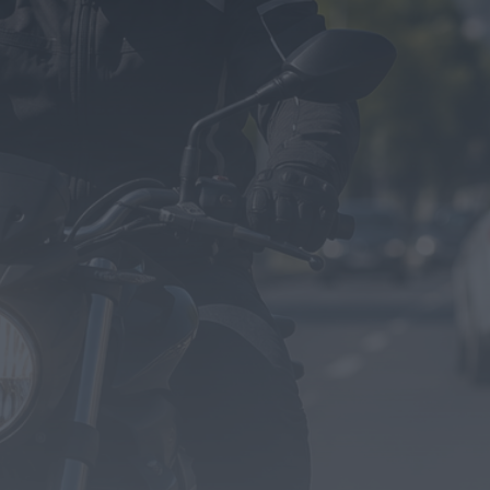
Notícias de Águeda
Mulher detida em Santa Maria da Feira por
violência doméstica contra duas...
HOJE, 8:01
Notícias de Águeda
OuTonalidades apresenta Bolsa de Grupos
para 2027 com 48 projetos musicais pré-
selecionados
HOJE, 0:05
Rádio Caria
Centum Cellas entra na fase decisiva das
Novas 7 Maravilhas de Portugal
HOJE, 23:24
Rádio Caria
ULS da Guarda recebe quatro novas Unidades
Móveis de Saúde
HOJE, 23:17
Rádio Caria
Dois detidos por tráfico de estupefacientes