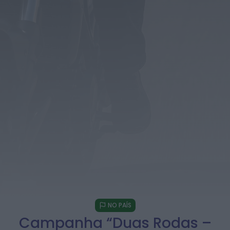
em Castelo Branco
HOJE, 23:08
Rádio Caria
Covilhã assinala Dia Internacional da
Juventude com entradas gratuitas na Piscina
Praia
HOJE, 23:01
Rádio Caria
Castelo de Belmonte recebe observação do
eclipse solar
ONTEM, 22:53
Diário Criminal
Prisão preventiva para quatro arguidos em
rede que furtava cobre das
telecomunicações....
ONTEM, 14:37
Também em:
Mundial FM
NO PAÍS
Campanha “Duas Rodas –