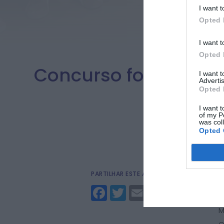
I want t
Opted 
I want t
Opted 
Concurso fotográfic
I want 
Advertis
Opted 
I want t
of my P
was col
Opted 
PARTILHAR ESTE ARTIGO
A
m
Facebook
Twitter
Email
u
A
M