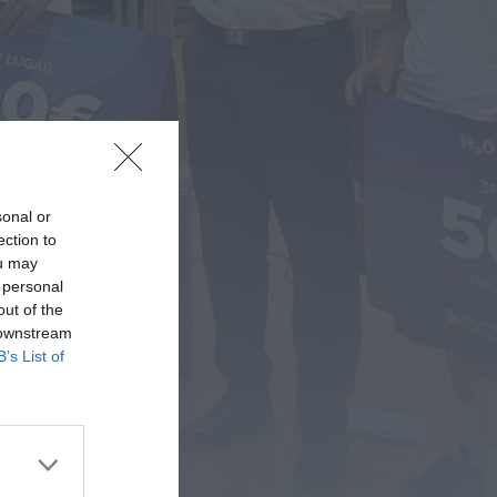
Dois detidos por tráfico de
estupefacientes em Castelo
Branco
HOJE, 23:08
Rádio Caria
Covilhã assinala Dia
Internacional da Juventude
com entradas gratuitas na
Piscina Praia
HOJE, 23:01
sonal or
ection to
Rádio Caria
ou may
Castelo de Belmonte recebe
 personal
observação do eclipse solar
out of the
ONTEM, 22:53
 downstream
B’s List of
Diário Criminal
Prisão preventiva para
quatro arguidos em rede
que furtava cobre das
telecomunicações....
ONTEM, 14:37
Também em:
Mundial FM