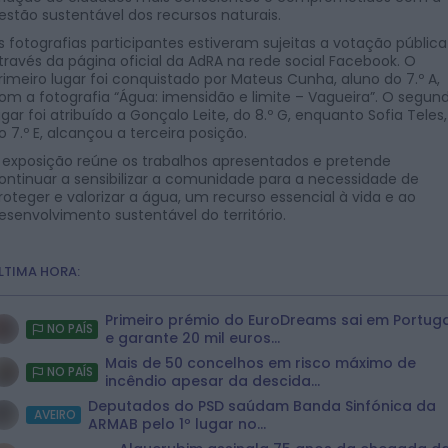
estão sustentável dos recursos naturais.
s fotografias participantes estiveram sujeitas a votação pública
través da página oficial da AdRA na rede social Facebook. O
rimeiro lugar foi conquistado por Mateus Cunha, aluno do 7.º A,
om a fotografia “Água: imensidão e limite – Vagueira”. O segun
ugar foi atribuído a Gonçalo Leite, do 8.º G, enquanto Sofia Teles,
o 7.º E, alcançou a terceira posição.
 exposição reúne os trabalhos apresentados e pretende
ontinuar a sensibilizar a comunidade para a necessidade de
roteger e valorizar a água, um recurso essencial à vida e ao
esenvolvimento sustentável do território.
LTIMA HORA:
Primeiro prémio do EuroDreams sai em Portug
NO PAÍS
e garante 20 mil euros...
Mais de 50 concelhos em risco máximo de
NO PAÍS
incêndio apesar da descida...
Deputados do PSD saúdam Banda Sinfónica da
AVEIRO
ARMAB pelo 1º lugar no...