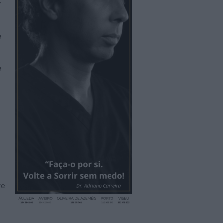
,
e
e
re