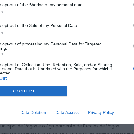
o opt-out of the Sharing of my personal data.
In
o opt-out of the Sale of my Personal Data.
NO DISTRITO
In
o mobiliza comunidade e
to opt-out of processing my Personal Data for Targeted
ing.
a valorização da água
In
o opt-out of Collection, Use, Retention, Sale, and/or Sharing
ersonal Data that Is Unrelated with the Purposes for which it
POR
NUNO SOARES
1 DE JUNHO, 2026
lected.
Out
CONFIRM
 Escola Secundária de Vagos recebeu, no passado dia 28 de
aio, a cerimónia de inauguração da exposição fotográfica “H2O
Data Deletion
Data Access
Privacy Policy
ma fórmula, infinitos olhares”, uma iniciativa promovida pela
dRA – Águas da Região de Aveiro, em parceria com a Câmara
unicipal de Vagos e o Agrupamento de Escolas de Vagos.