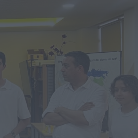
Notícias de Águeda
Mulher detida em Santa
Maria da Feira por violência
doméstica contra duas...
HOJE, 8:01
Notícias de Águeda
OuTonalidades apresenta
Bolsa de Grupos para 2027
com 48 projetos musicais
pré-selecionados
HOJE, 0:05
Rádio Caria
Centum Cellas entra na
fase decisiva das Novas 7
Maravilhas de Portugal
HOJE, 23:24
Rádio Caria
ULS da Guarda recebe
quatro novas Unidades
Móveis de Saúde
HOJE, 23:17
Rádio Caria