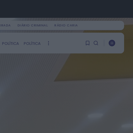
IRRADA
DIÁRIO CRIMINAL
RÁDIO CARIA
PROCURAR
POLÍTICA
POLÍTICA
ÚLTIMA HORA
Notícias de Águeda
1
1
É oficial: AD Valonguense vai
disputar a Liga SABSEG na
época 2026/27
HOJE, 18:09
Ainda não tem artigos
guardados.
Notícias de Águeda
Nasce a Associação
Atlética de Águeda para
0
relançar o andebol
masculino no...
HOJE, 8:05