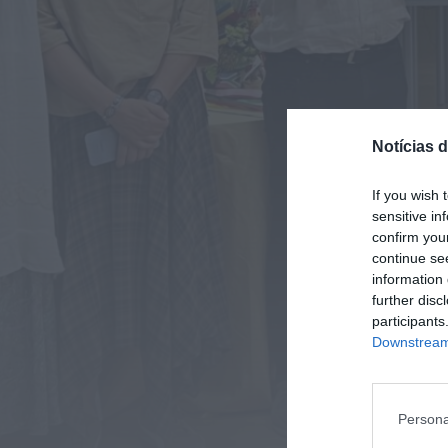
Notícias d
If you wish 
sensitive in
confirm you
continue se
information 
further disc
participants
Downstream 
Persona