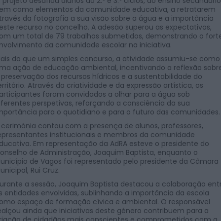
 projeto desafiou alunos do 2.º e 3.º ciclos, do ensino secundário
em como elementos da comunidade educativa, a retratarem
través da fotografia a sua visão sobre a água e a importância
este recurso no concelho. A adesão superou as expectativas,
om um total de 79 trabalhos submetidos, demonstrando o fort
nvolvimento da comunidade escolar na iniciativa.
ais do que um simples concurso, a atividade assumiu-se como
ma ação de educação ambiental, incentivando a reflexão sobr
 preservação dos recursos hídricos e a sustentabilidade do
erritório. Através da criatividade e da expressão artística, os
articipantes foram convidados a olhar para a água sob
iferentes perspetivas, reforçando a consciência da sua
mportância para o quotidiano e para o futuro das comunidades.
 cerimónia contou com a presença de alunos, professores,
epresentantes institucionais e membros da comunidade
ducativa. Em representação da AdRA esteve o presidente do
onselho de Administração, Joaquim Baptista, enquanto o
unicípio de Vagos foi representado pelo presidente da Câmara
unicipal, Rui Cruz.
urante a sessão, Joaquim Baptista destacou a colaboração ent
s entidades envolvidas, sublinhando a importância da escola
omo espaço de formação cívica e ambiental. O responsável
ealçou ainda que iniciativas deste género contribuem para a
riação de cidadãos mais conscientes e comprometidos com a