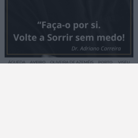
0
ARTIGO ANTERIOR
ARTIGO SEGUINTE
Promolafões conduziu elegância
Aveiro: distrito sob aviso amarelo
e glamour em Carregal do Sal
por chuva e aviso...
MODALIDADES
NO DISTRITO