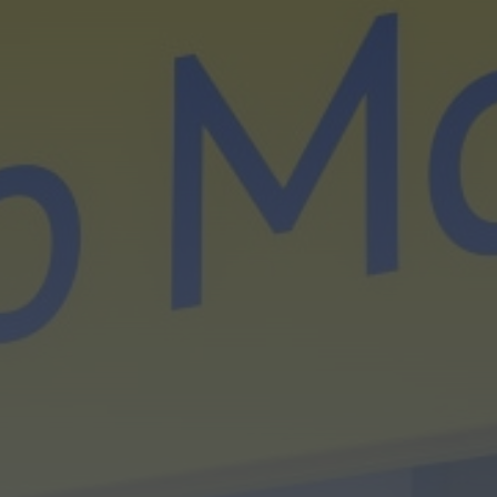
Diário Criminal
PJ detém homem por suspeitas de tráfico de
droga em operação que...
HOJE, 14:15
Notícias de Águeda
Passagem inferior da Cerâmica do Alto reabre
ao trânsito e marca avanço...
HOJE, 11:52
Vídeo TVC
Passagem inferior da Cerâmica do Alto reabre
ao trânsito uma das maiores...
HOJE, 11:50
Notícias de Águeda
AD Valonguense analisa entrada na Liga
SABSEG após convite da Associação de...
HOJE, 11:15
Notícias de Águeda
União de Freguesias de Travassô e Óis da