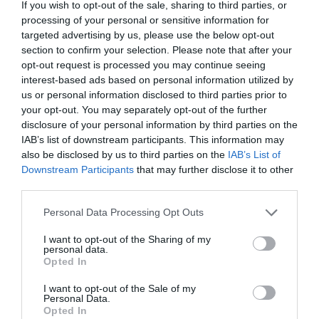
prejuízo de cerca de 800 mil euros ao
Montepio
. No
If you wish to opt-out of the sale, sharing to third parties, or
arranque do julgamento, a arguida negou qualquer
processing of your personal or sensitive information for
envolvimento no plano descrito pelo Ministério Público
targeted advertising by us, please use the below opt-out
(MP).
section to confirm your selection. Please note that after your
Os factos remontam ao período entre março de 2018 e
opt-out request is processed you may continue seeing
maio de 2019 e estão relacionados com o balcão do
interest-based ads based on personal information utilized by
Montepio de Esmoriz, no concelho de Ovar. A ex-
us or personal information disclosed to third parties prior to
subgerente está a ser julgada juntamente com a então
gerente do mesmo balcão — ausente da sessão por
your opt-out. You may separately opt-out of the further
motivos de saúde — e ainda dois sócios-gerentes de
disclosure of your personal information by third parties on the
sociedades arguidas. No processo respondem também 13
IAB’s list of downstream participants. This information may
sociedades comerciais. No total, os arguidos enfrentam
also be disclosed by us to third parties on the
IAB’s List of
dezenas de crimes de falsidade informática e burla
Downstream Participants
that may further disclose it to other
qualificada.
third parties.
Perante o coletivo de juízes, a antiga subgerente rejeitou
ter aderido a qualquer plano fraudulento, afirmando que
Personal Data Processing Opt Outs
atuava com base na confiança depositada na sua superior
hierárquica. Segundo explicou, limitava-se a conferir uma
I want to opt-out of the Sharing of my
segunda assinatura aos pedidos de financiamento já
personal data.
despachados pela gerente. “Ela dava o despacho e eu
Opted In
dava a segunda assinatura. Atuava de cruz. Eu confiei. Não
devia, eu sei”, declarou.
I want to opt-out of the Sale of my
Personal Data.
A arguida acrescentou que se encontrava fragilizada à
Opted In
data dos factos, devido a problemas familiares e privação