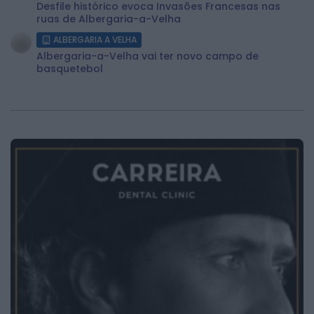
Desfile histórico evoca Invasões Francesas nas
ruas de Albergaria-a-Velha
ALBERGARIA A VELHA
Albergaria-a-Velha vai ter novo campo de
basquetebol