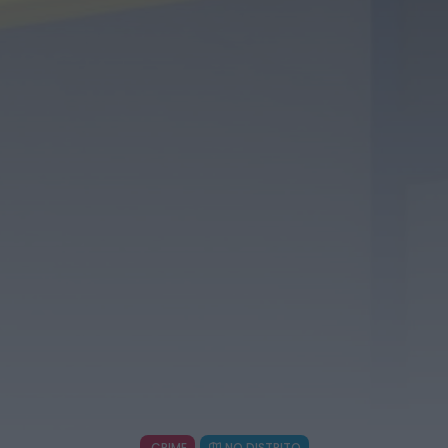
Ribeira apela à regularização...
HOJE, 10:39
Rádio Caria
Praia Fluvial de Valhelhas candidata a Praia
Fluvial do Ano
HOJE, 9:17
Rádio Caria
Pêro Viseu volta a levar a festa para a rua de
14...
HOJE, 9:11
Rádio Caria
Museu do Queijo de Peraboa vai integrar rede
de Clubes UNESCO
HOJE, 7:01
CRIME
NO DISTRITO