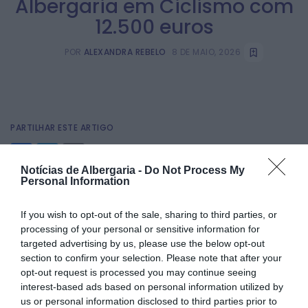
Albergaria em Ciclismo com
12.500 euros
POR
ALEXANDRA REBELO
8 DE MAIO, 2026
PARTILHAR ESTE ARTIGO
Facebook
Twitter
Email
Notícias de Albergaria -
Do Not Process My
Personal Information
A Câmara Municipal de Albergaria-a-Velha aprovou, na
If you wish to opt-out of the sale, sharing to third parties, or
reunião de 7 de maio, a celebração de um contrato-
processing of your personal or sensitive information for
programa de desenvolvimento desportivo com o Clube de
targeted advertising by us, please use the below opt-out
Albergaria, destinado a apoiar a realização da XXIV Volta a
section to confirm your selection. Please note that after your
Albergaria em Ciclismo.
opt-out request is processed you may continue seeing
A prova integra a 5.ª Taça de Portugal Feminina e a 4.ª
interest-based ads based on personal information utilized by
Taça de Portugal de Paraciclismo, assumindo-se como um
us or personal information disclosed to third parties prior to
evento de destaque no calendário desportivo nacional.