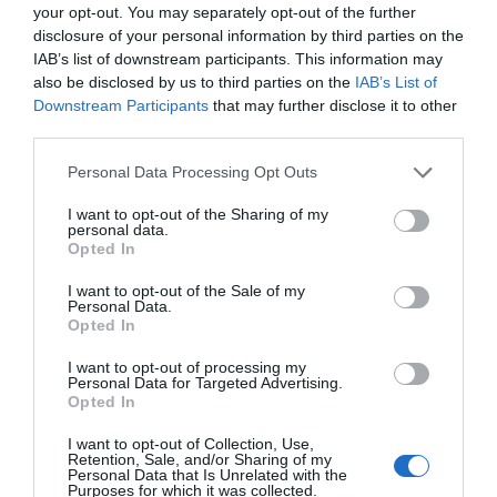
your opt-out. You may separately opt-out of the further
Para a concretização da iniciativa, o município atribui uma
disclosure of your personal information by third parties on the
comparticipação financeira no valor de 12.500 euros,
IAB’s list of downstream participants. This information may
reforçando o apoio à promoção do desporto e à
also be disclosed by us to third parties on the
IAB’s List of
organização de eventos de competição no concelho.
Downstream Participants
that may further disclose it to other
A autarquia sublinha a importância da prova para a
third parties.
dinamização desportiva e para a valorização do território,
nomeadamente através da projeção nacional das
Personal Data Processing Opt Outs
modalidades envolvidas.
I want to opt-out of the Sharing of my
personal data.
Opted In
I want to opt-out of the Sale of my
Personal Data.
Opted In
I want to opt-out of processing my
Personal Data for Targeted Advertising.
Opted In
I want to opt-out of Collection, Use,
Retention, Sale, and/or Sharing of my
Personal Data that Is Unrelated with the
Purposes for which it was collected.