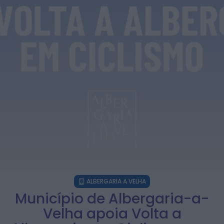
em Castelo Branco
HOJE, 23:08
Rádio Caria
Covilhã assinala Dia Internacional da
Juventude com entradas gratuitas na Piscina
Praia
HOJE, 23:01
Rádio Caria
Castelo de Belmonte recebe observação do
eclipse solar
ONTEM, 22:53
Diário Criminal
Prisão preventiva para quatro arguidos em
rede que furtava cobre das
telecomunicações....
ONTEM, 14:37
Também em:
Mundial FM
ALBERGARIA A VELHA
Município de Albergaria-a-
Velha apoia Volta a