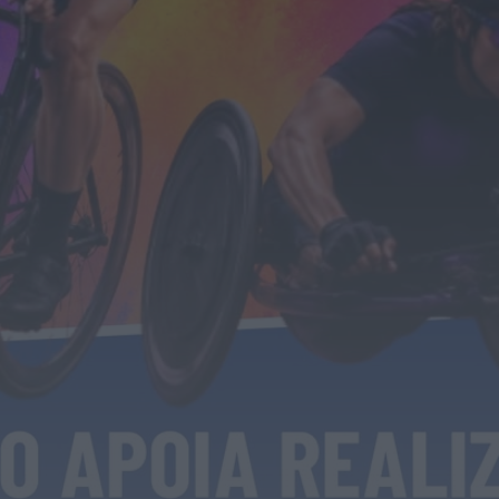
Notícias de Águeda
Mulher detida em Santa Maria da Feira por
violência doméstica contra duas...
HOJE, 8:01
Notícias de Águeda
OuTonalidades apresenta Bolsa de Grupos
para 2027 com 48 projetos musicais pré-
selecionados
HOJE, 0:05
Rádio Caria
Centum Cellas entra na fase decisiva das
Novas 7 Maravilhas de Portugal
HOJE, 23:24
Rádio Caria
ULS da Guarda recebe quatro novas Unidades
Móveis de Saúde
HOJE, 23:17
Rádio Caria
Dois detidos por tráfico de estupefacientes