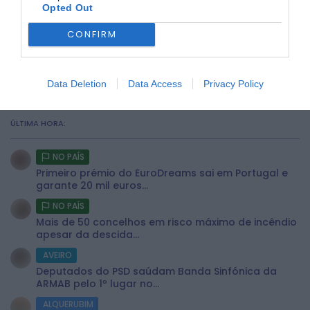
Opted Out
CONFIRM
Data Deletion
Data Access
Privacy Policy
ÚLTIMA HORA:
NO PAÍS
Primeiro prémio do EuroDreams sai em Portugal e
garante 20 mil euros...
NO PAÍS
Mais de 50 concelhos em risco máximo de incêndio
apesar da descida...
AVEIRO
Deputados do PSD saúdam Banda Sinfónica da
ARMAB pelo 1º lugar no...
ALQUERUBIM