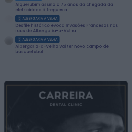
Alquerubim assinala 75 anos da chegada da
eletricidade à freguesia
ALBERGARIA A VELHA
Desfile histórico evoca Invasões Francesas nas
ruas de Albergaria-a-Velha
ALBERGARIA A VELHA
Albergaria-a-Velha vai ter novo campo de
basquetebol