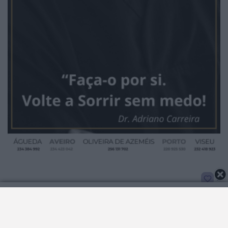
2026 Notícias de Albergaria. Todos os direitos
reservados.
0
ARTIGO ANTERIOR
ARTIGO SEGUINTE
Combustíveis vão descer mais do
Adam Ben Ezra Duo atua esta