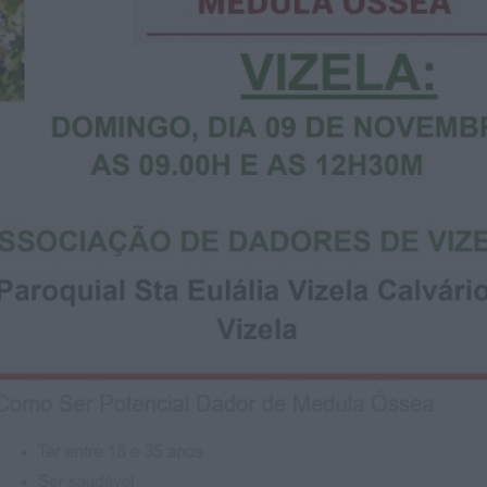
OuTonalidades apresenta Bolsa de Grupos
para 2027 com 48 projetos musicais pré-
selecionados
HOJE, 0:05
Rádio Caria
Centum Cellas entra na fase decisiva das
Novas 7 Maravilhas de Portugal
HOJE, 23:24
Rádio Caria
ULS da Guarda recebe quatro novas Unidades
Móveis de Saúde
HOJE, 23:17
Rádio Caria
Dois detidos por tráfico de estupefacientes
em Castelo Branco
HOJE, 23:08
Rádio Caria
Covilhã assinala Dia Internacional da
Juventude com entradas gratuitas na Piscina