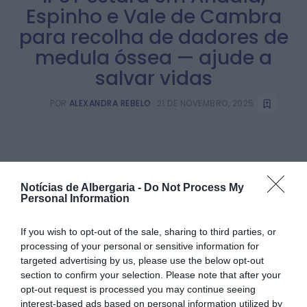
Espinho e Vale de Cambra
para recolha de dadores de
medula óssea — ajude a
salvar vidas
POR
ALEXANDRA REBELO
21 DE NOVEMBRO, 2025
PARTILHAR ESTE ARTIGO
Notícias de Albergaria -
Do Not Process My
Facebook
Twitter
Email
Personal Information
If you wish to opt-out of the sale, sharing to third parties, or
processing of your personal or sensitive information for
targeted advertising by us, please use the below opt-out
A família de Afonso, um rapaz de 12 anos natural de
section to confirm your selection. Please note that after your
Guimarães, lançou um apelo público à inscrição de novos
dadores de medula óssea, depois de o jovem ter sido
opt-out request is processed you may continue seeing
diagnosticado com aplasia medular, uma doença rara que
interest-based ads based on personal information utilized by