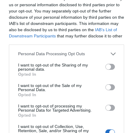
compromete a produção de células sanguíneas. A
us or personal information disclosed to third parties prior to
condição levou ao seu internamento no Centro Materno-
your opt-out. You may separately opt-out of the further
Infantil do Norte, no Porto, há quase sete semanas.
disclosure of your personal information by third parties on the
A mãe de Afonso explica que o diagnóstico foi confirmado
IAB’s list of downstream participants. This information may
na sexta-feira, 31 de outubro, e que não houve
also be disclosed by us to third parties on the
IAB’s List of
compatibilidade dentro da família:
Downstream Participants
that may further disclose it to other
“O meu filho está internado no Centro Materno e
third parties.
Infantil do Norte (Porto) e foi diagnosticado na
passada sexta-feira, dia 31 de Outubro, com aplasia
medular. Não há compatibilidade dentro da família e,
Personal Data Processing Opt Outs
nesse sentido, avançamos com uma campanha de
recolha de possíveis doadores de medula óssea em
I want to opt-out of the Sharing of my
personal data.
vários locais do país.”
Opted In
Face à urgência do caso, a família está a organizar várias
ações de recolha de potenciais dadores. No dia
23 de
I want to opt-out of the Sale of my
novembro
, o
Instituto Português do Sangue e da
Personal Data.
Transplantação (IPST)
estará em
Anadia, Espinho e
Opted In
Vale de Cambra
para recolha de dadores de medula
óssea.
I want to opt-out of processing my
Personal Data for Targeted Advertising.
Paralelamente, continuam a decorrer recolhas na Casa do
Opted In
Dador, em Guimarães, todas as terças-feiras deste mês,
das 14h30 às 19h00, e no sábado, 15 de novembro, entre as
I want to opt-out of Collection, Use,
09h00 e as 12h30.
Retention, Sale, and/or Sharing of my