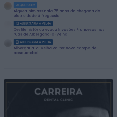
ALQUERUBIM
Alquerubim assinala 75 anos da chegada da
eletricidade à freguesia
ALBERGARIA A VELHA
Desfile histórico evoca Invasões Francesas nas
ruas de Albergaria-a-Velha
ALBERGARIA A VELHA
Albergaria-a-Velha vai ter novo campo de
basquetebol