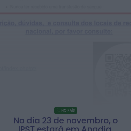
Praia
HOJE, 23:01
Rádio Caria
Castelo de Belmonte recebe observação do
eclipse solar
ONTEM, 22:53
Diário Criminal
Prisão preventiva para quatro arguidos em
rede que furtava cobre das
telecomunicações....
ONTEM, 14:37
Também em:
Mundial FM
Diário Criminal
Homem detido nos Açores por suspeitas de
violação e violência doméstica
ONTEM, 14:17
NO PAÍS
No dia 23 de novembro, o
IPST estará em Anadia,