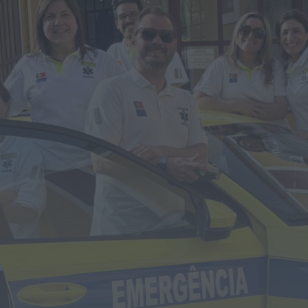
Rádio Caria
ULS da Guarda recebe quatro novas Unidades
Móveis de Saúde
HOJE, 23:17
Rádio Caria
Dois detidos por tráfico de estupefacientes
em Castelo Branco
HOJE, 23:08
Rádio Caria
Covilhã assinala Dia Internacional da
Juventude com entradas gratuitas na Piscina
Praia
HOJE, 23:01
Rádio Caria
Castelo de Belmonte recebe observação do
eclipse solar
ONTEM, 22:53
Diário Criminal
Prisão preventiva para quatro arguidos em
rede que furtava cobre das