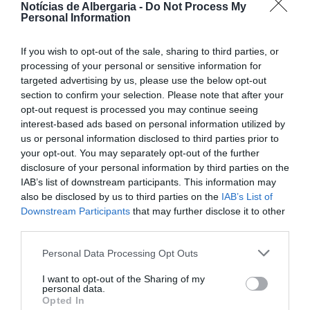
Notícias de Albergaria -
Do Not Process My
substituir o anterior veículo, já marcado pelo desgaste e
Personal Information
por sucessivos constrangimentos operacionais.
A aquisição foi considerada prioritária pelo Conselho de
Administração cessante da ULS RA, tendo representado um
If you wish to opt-out of the sale, sharing to third parties, or
investimento na ordem dos 74 mil euros. A nova viatura
processing of your personal or sensitive information for
chega já totalmente equipada para assegurar a resposta
targeted advertising by us, please use the below opt-out
de emergência pré-hospitalar na região de Aveiro.
section to confirm your selection. Please note that after your
Teresa Vaio, Diretora Clínica da Área Hospitalar da ULS RA,
opt-out request is processed you may continue seeing
explica que a decisão de avançar para a compra da nova
interest-based ads based on personal information utilized by
VMER surgiu perante os problemas que a antiga
us or personal information disclosed to third parties prior to
ambulância vinha apresentando.
your opt-out. You may separately opt-out of the further
“Em boa hora, o Conselho de Administração cessante
disclosure of your personal information by third parties on the
decidiu investir numa nova viatura. A anterior, pelo
IAB’s list of downstream participants. This information may
desgaste, deixava-nos muito angustiados, porque estava
also be disclosed by us to third parties on the
IAB’s List of
frequentemente com constrangimentos. Ora a
Downstream Participants
that may further disclose it to other
deslocação rápida e segura é fundamental para a
third parties.
emergência pré-hospitalar e, por isso, resolvemos investir.
Agora, os profissionais da VMER podem continuar a cumprir
a sua missão com condições de segurança”, afirmou.
Personal Data Processing Opt Outs
Também Margarida França, presidente cessante do
I want to opt-out of the Sharing of my
Conselho de Administração da ULS RA, destacou a
personal data.
importância estratégica deste investimento, sublinhando a
Opted In
articulação entre os hospitais e o INEM.