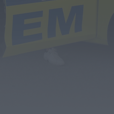
telecomunicações....
ONTEM, 14:37
Também em:
Mundial FM
Diário Criminal
Homem detido nos Açores por suspeitas de
violação e violência doméstica
ONTEM, 14:17
Diário Criminal
PJ detém homem por suspeitas de tráfico de
droga em operação que...
ONTEM, 14:15
Notícias de Águeda
Passagem inferior da Cerâmica do Alto reabre
ao trânsito e marca avanço...
ONTEM, 11:52