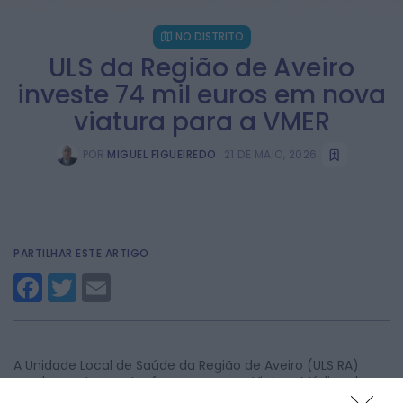
NO DISTRITO
ULS da Região de Aveiro
investe 74 mil euros em nova
viatura para a VMER
POR
MIGUEL FIGUEIREDO
21 DE MAIO, 2026
PARTILHAR ESTE ARTIGO
Facebook
Twitter
Email
A Unidade Local de Saúde da Região de Aveiro (ULS RA)
recebeu esta quarta-feira uma nova Viatura Médica de
Emergência e Reanimação (VMER), equipamento que vem