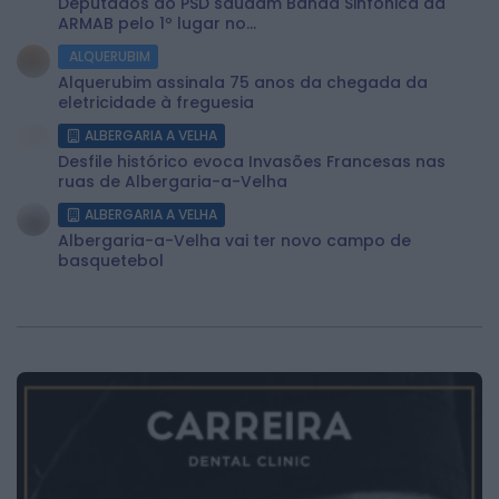
Deputados do PSD saúdam Banda Sinfónica da
ARMAB pelo 1º lugar no...
ALQUERUBIM
Alquerubim assinala 75 anos da chegada da
eletricidade à freguesia
ALBERGARIA A VELHA
Desfile histórico evoca Invasões Francesas nas
ruas de Albergaria-a-Velha
ALBERGARIA A VELHA
Albergaria-a-Velha vai ter novo campo de
basquetebol